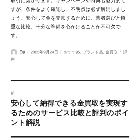
取引に繋がります。キャンペーンや特典も魅力的で
すが、条件をよく確認し、不明点は必ず解消しまし
ょう。安心して金を売却するために、業者選びと慎
重な比較、十分な準備を心がけることが不可欠で
す。
投
投
カ
タ
Eiji
2025年9月24日
おすすめ
,
ブランド品
,
金買取
評
稿
稿
テ
グ
判
者
日:
ゴ
リ
ー
投
前
稿
安心して納得できる金買取を実現す
前
るためのサービス比較と評判のポイ
の
ナ
投
ント解説
ビ
稿:
ゲ