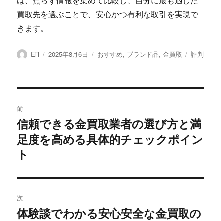
は、焦らず情報を集めて比較し、自分に最も適した
買取先を選ぶことで、安心かつ有利な取引を実現で
きます。
投
投
カ
タ
Eiji
2025年8月6日
おすすめ
,
ブランド品
,
金買取
評判
稿
稿
テ
グ
者
日:
ゴ
リ
ー
投
前
稿
信頼できる金買取業者の選び方と満
前
足度を高める具体的チェックポイン
の
ナ
投
ト
ビ
稿:
ゲ
次
ー
体験談でわかる安心安全な金買取の
次